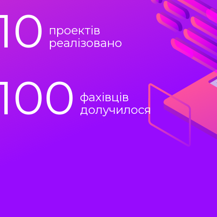
10
проектів
реалізовано
100
фахівців
долучилося