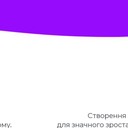
Створення 
ому.
для значного зростан