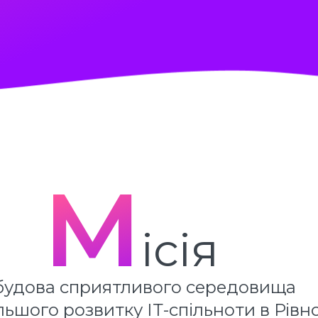
М
ісія
будова сприятливого середовища 
ьшого розвитку ІТ-спільноти в Рівн