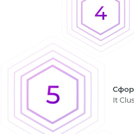
Сфор
It Clu