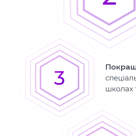
Покра
спеціал
школах 