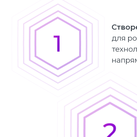
Створ
для ро
технол
напрям