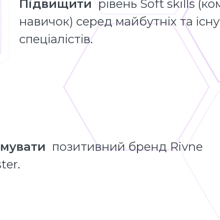
Підвищити
рівень Soft skills (к
навичок) серед майбутніх та існу
спеціалістів.
мувати
позитивний бренд Rivne
ster.