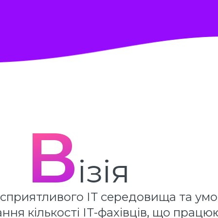
В
ізія
сприятливого ІТ середовища та умо
ня кількості ІТ-фахівців, що працюют