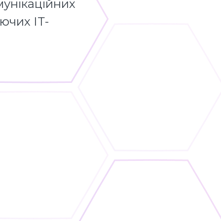
омунікаційних
ючих ІТ-