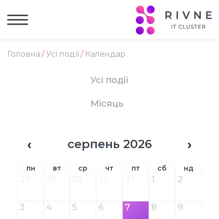
Головна
Усі події
Календар
Усі події
Місяць
серпень 2026
пн
вт
ср
чт
пт
сб
нд
27
28
29
30
31
1
2
3
4
5
6
7
8
9